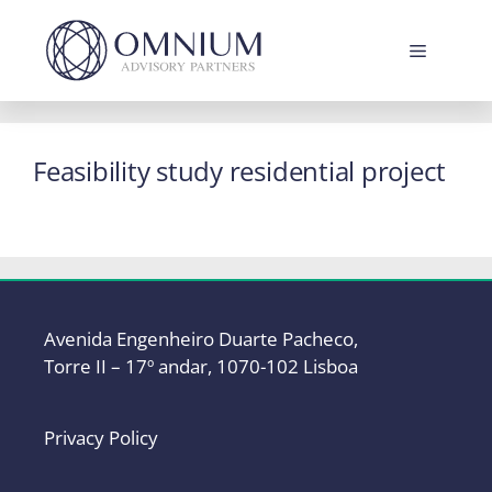
Skip
to
Menu
content
Feasibility study residential project
Avenida Engenheiro Duarte Pacheco,
Torre II – 17º andar, 1070-102 Lisboa
Privacy Policy